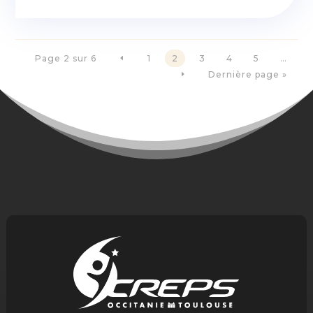
Page 2 sur 6
1
2
3
4
5
…
D
Dernière page »
E