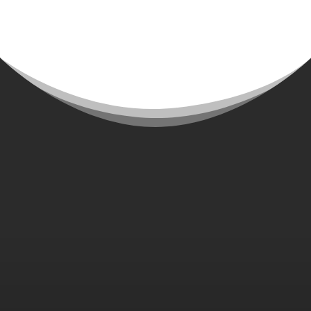
Page 1 sur 6
1
2
3
4
5
…
Dernière page »
E