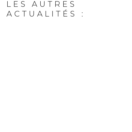
LES AUTRES
ACTUALITÉS :
Pour enseigner efficacement le Pilates et
proposer des séances adaptées à tous les
profils !