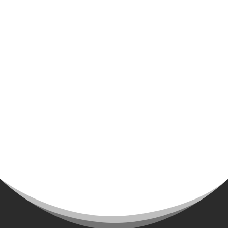
Le CREPS sera présent sur les salons de
CARCASSONNE, AUCH, SAINT-GAUDENS,
MONTAUBAN, ALBI et SAVERSUN.
Page 1 sur 6
1
2
3
4
5
…
Dernière page »
E