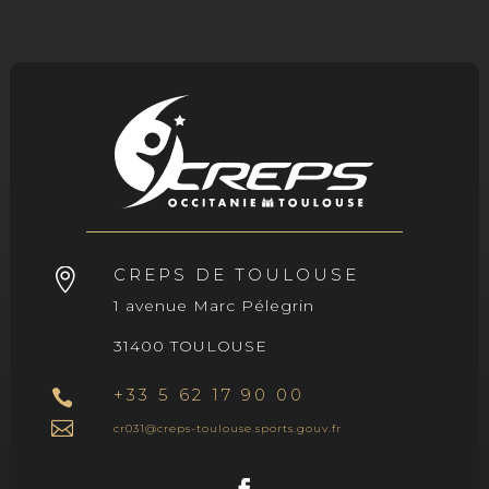
CREPS DE TOULOUSE

1 avenue Marc Pélegrin
31400 TOULOUSE
+33 5 62 17 90 00


cr031@creps-toulouse.sports.gouv.fr