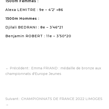
1500m Femmes :
Alexa LEMITRE : 9e – 4’2′ »86
1500m Hommes :
Djilali BEDRANI : 8e – 3’46″21
Benjamin ROBERT : 11e – 3’50″20
←
Précédent : Emma FRIAND : médaille de bronze aux
championnats d'Europe Jeunes
Suivant : CHAMPIONNATS DE FRANCE 2022 LIMOGES
→